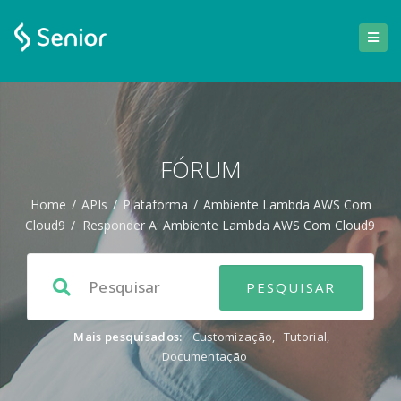
FÓRUM
Home
/
APIs
/
Plataforma
/
Ambiente Lambda AWS Com
Cloud9
/
Responder A: Ambiente Lambda AWS Com Cloud9
Mais pesquisados:
Customização
,
Tutorial
,
Documentação