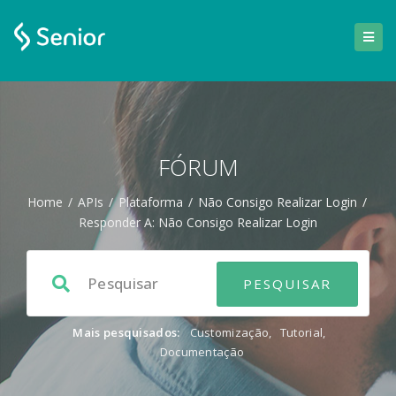
FÓRUM
Home
/
APIs
/
Plataforma
/
Não Consigo Realizar Login
/
Responder A: Não Consigo Realizar Login
Mais pesquisados:
Customização
,
Tutorial
,
Documentação