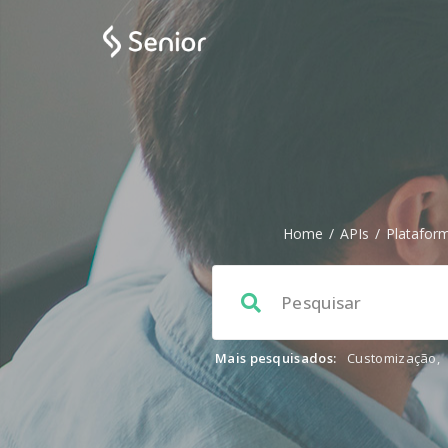
Home
/
APIs
/
Platafor
Mais pesquisados:
Customização
,