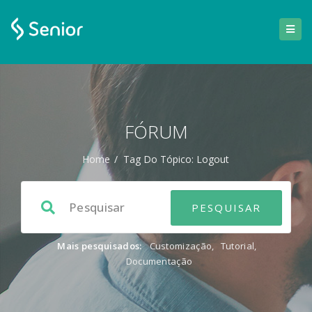
FÓRUM
Home
/
Tag Do Tópico: Logout
Mais pesquisados:
Customização
,
Tutorial
,
Documentação