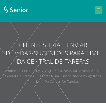
CLIENTES TRIAL: ENVIAR
DÚVIDAS/SUGESTÕES PARA TIME
DA CENTRAL DE TAREFAS
Home
/
Community
/
Suite BPM
,
BPM
,
Suite BPM
,
BPM
,
Central De Tarefas
/
Clientes Trial: Enviar Dúvidas/sugestões
Para Time Da Central De Tarefas