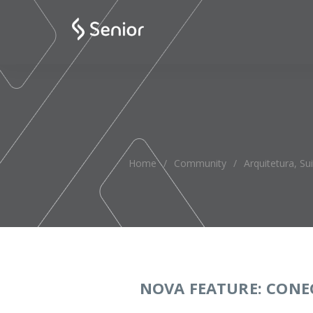
Home
/
Community
/
Arquitetura
,
Su
NOVA FEATURE: CONE