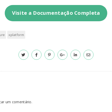
Visite a Documentação Completa
ure
xplatform
car um comentário.