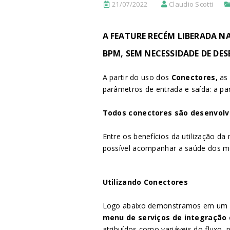
21/07/2022
Claudio Scotti
A FEATURE RECÉM LIBERADA 
BPM, S
EM NECESSIDADE DE DE
A partir do uso dos
Conectores,
as 
parâmetros de entrada e saída: a par
Todos conectores são desenvolvid
Entre os benefícios da utilização da
possível acompanhar a saúde dos me
Utilizando Conectores
Logo abaixo demonstramos em um gi
menu de serviços de integração 
atribuídos como variáveis do fluxo, 