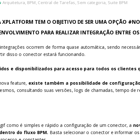
Arquitetura
,
BPM
,
Central de Tarefas
,
Sem categoria
,
Suite BPM
NA XPLATFORM TEM O OBJETIVO DE SER UMA OPÇÃO #N
SENVOLVIMENTO PARA REALIZAR INTEGRAÇÃO ENTRE OS
integrações ocorrem de forma quase automática, sendo necessár
tir disso o conector estará funcionando.
os e disponibilizados para acesso para todos os clientes q
 nova feature,
existe também a possibilidade de configuraçã
smos, consultando suas versões, logs de chamadas, tempo de re
f como é simples e rápido a configuração de um conector, a
nov
dentro do fluxo BPM.
B
asta selecionar o conector e informar 
processo e constantes.