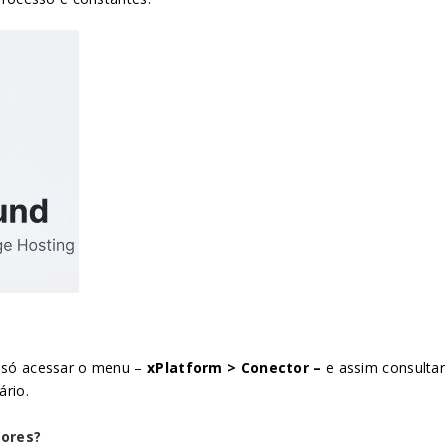
é só acessar o menu –
xPlatform > Conector –
e assim consultar
rio.
tores?