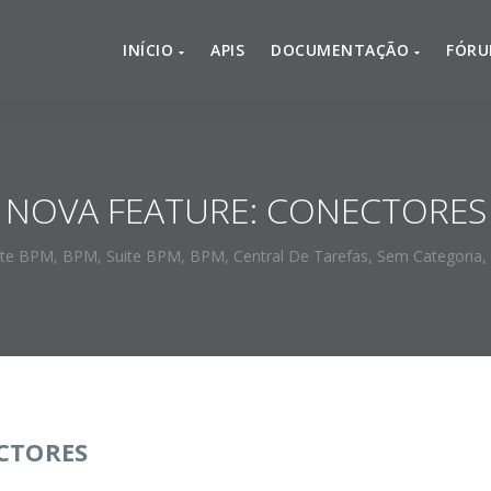
INÍCIO
APIS
DOCUMENTAÇÃO
FÓR
NOVA FEATURE: CONECTORES
ite BPM
,
BPM
,
Suite BPM
,
BPM
,
Central De Tarefas
,
Sem Categoria
,
CTORES