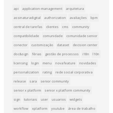
api
application-management
arquitetura
assinaturadigital
authorization
avaliações
bpm
central de tarefas
clientes
cms
community
compatibilidade
comunidade
comunidade senior
conector
customização
dataset
decision center
doc&sign
férias
gestão de processos
i18n
l10n
licensing
login
menu
novafeature
novidades
personalization
rating
rede social corporativa
release
sara
senior community
senior x platform
senior x platform community
sign
tutoriais
user
usuarios
widgets
workflow
xplatform
youtube
área de trabalho