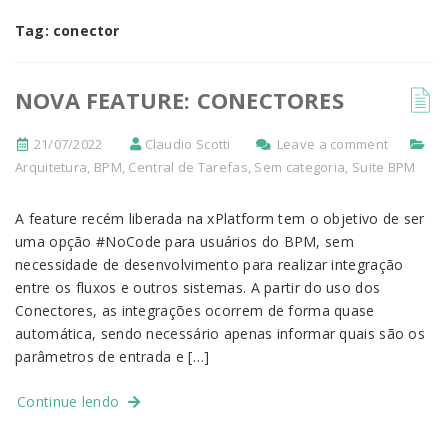
Tag:
conector
NOVA FEATURE: CONECTORES
21/07/2022
Claudio Scotti
Leave a comment
Arquitetura
,
BPM
,
Central de Tarefas
,
Sem categoria
,
Suite BPM
A feature recém liberada na xPlatform tem o objetivo de ser
uma opção #NoCode para usuários do BPM, sem
necessidade de desenvolvimento para realizar integração
entre os fluxos e outros sistemas. A partir do uso dos
Conectores, as integrações ocorrem de forma quase
automática, sendo necessário apenas informar quais são os
parâmetros de entrada e […]
Continue lendo