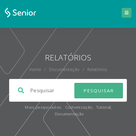
RELATÓRIOS
Home
/
Documentação
/
Relatórios
Mais pesquisados:
Customização
,
Tutorial
,
Documentação