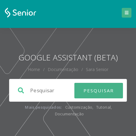
GOOGLE ASSISTANT (BETA)
Home
/
Documentação
/
Sara Senior
Mais pesquisados:
Customização
,
Tutorial
,
Documentação