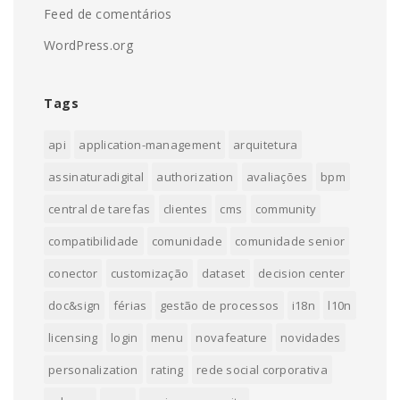
Feed de comentários
WordPress.org
Tags
api
application-management
arquitetura
assinaturadigital
authorization
avaliações
bpm
central de tarefas
clientes
cms
community
compatibilidade
comunidade
comunidade senior
conector
customização
dataset
decision center
doc&sign
férias
gestão de processos
i18n
l10n
licensing
login
menu
novafeature
novidades
personalization
rating
rede social corporativa