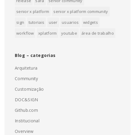
release
sara
senior community
senior x platform
senior x platform community
sign
tutoriais
user
usuarios
widgets
workflow
xplatform
youtube
área de trabalho
Blog – categorias
Arquitetura
Community
Customização
DOC&SIGN
Github.com
Institucional
Overview