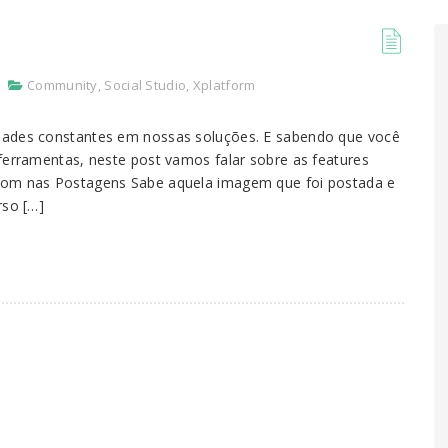
Community
,
Social Studio
,
Xplatform
idades constantes em nossas soluções. E sabendo que você
 ferramentas, neste post vamos falar sobre as features
Zoom nas Postagens Sabe aquela imagem que foi postada e
rso […]