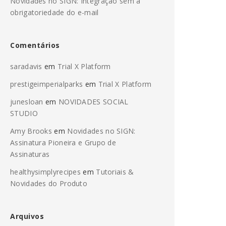
Novidades no SIGN: Integração sem a
obrigatoriedade do e-mail
Comentários
saradavis
em
Trial X Platform
prestigeimperialparks
em
Trial X Platform
junesloan
em
NOVIDADES SOCIAL
STUDIO
Amy Brooks
em
Novidades no SIGN:
Assinatura Pioneira e Grupo de
Assinaturas
healthysimplyrecipes
em
Tutoriais &
Novidades do Produto
Arquivos