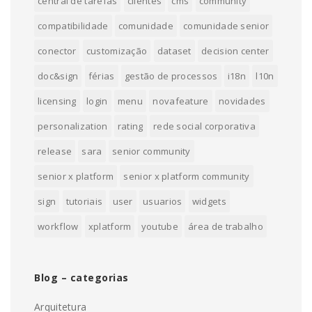
central de tarefas
clientes
cms
community
compatibilidade
comunidade
comunidade senior
conector
customização
dataset
decision center
doc&sign
férias
gestão de processos
i18n
l10n
licensing
login
menu
novafeature
novidades
personalization
rating
rede social corporativa
release
sara
senior community
senior x platform
senior x platform community
sign
tutoriais
user
usuarios
widgets
workflow
xplatform
youtube
área de trabalho
Blog – categorias
Arquitetura