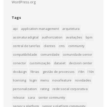
WordPress.org
Tags
api
application-management
arquitetura
assinaturadigital
authorization
avaliações
bpm
central de tarefas
clientes
cms
community
compatibilidade
comunidade
comunidade senior
conector
customização
dataset
decision center
doc&sign
férias
gestão de processos
i18n
l10n
licensing
login
menu
novafeature
novidades
personalization
rating
rede social corporativa
release
sara
senior community
senior x platform
senior x platform community