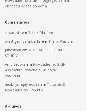
Novidades no SIGN: Integração sem a
obrigatoriedade do e-mail
Comentários
saradavis
em
Trial X Platform
prestigeimperialparks
em
Trial X Platform
junesloan
em
NOVIDADES SOCIAL
STUDIO
Amy Brooks
em
Novidades no SIGN:
Assinatura Pioneira e Grupo de
Assinaturas
healthysimplyrecipes
em
Tutoriais &
Novidades do Produto
Arquivos