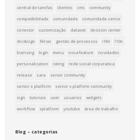
central de tarefas
clientes
cms
community
compatibilidade
comunidade
comunidade senior
conector
customização
dataset
decision center
doc&sign
férias
gestão de processos
i18n
l10n
licensing
login
menu
novafeature
novidades
personalization
rating
rede social corporativa
release
sara
senior community
senior x platform
senior x platform community
sign
tutoriais
user
usuarios
widgets
workflow
xplatform
youtube
área de trabalho
Blog – categorias