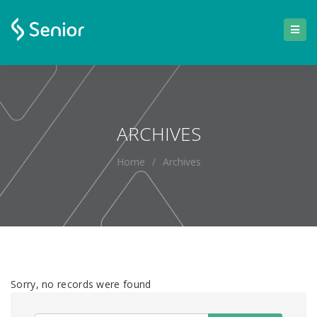
ARCHIVES
Home
/
Archives
Sorry, no records were found