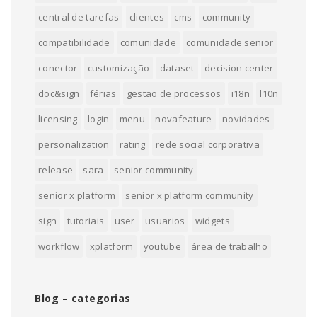
central de tarefas
clientes
cms
community
compatibilidade
comunidade
comunidade senior
conector
customização
dataset
decision center
doc&sign
férias
gestão de processos
i18n
l10n
licensing
login
menu
novafeature
novidades
personalization
rating
rede social corporativa
release
sara
senior community
senior x platform
senior x platform community
sign
tutoriais
user
usuarios
widgets
workflow
xplatform
youtube
área de trabalho
Blog – categorias