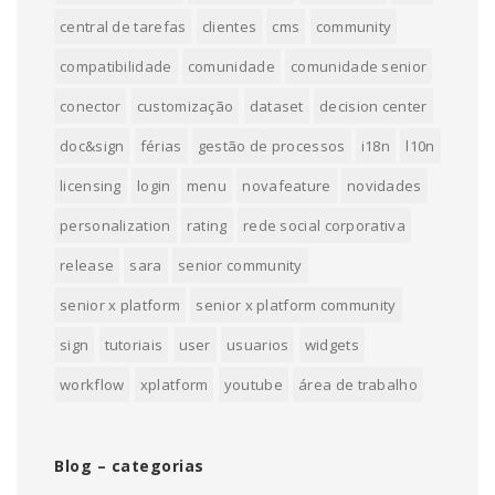
central de tarefas
clientes
cms
community
compatibilidade
comunidade
comunidade senior
conector
customização
dataset
decision center
doc&sign
férias
gestão de processos
i18n
l10n
licensing
login
menu
novafeature
novidades
personalization
rating
rede social corporativa
release
sara
senior community
senior x platform
senior x platform community
sign
tutoriais
user
usuarios
widgets
workflow
xplatform
youtube
área de trabalho
Blog – categorias