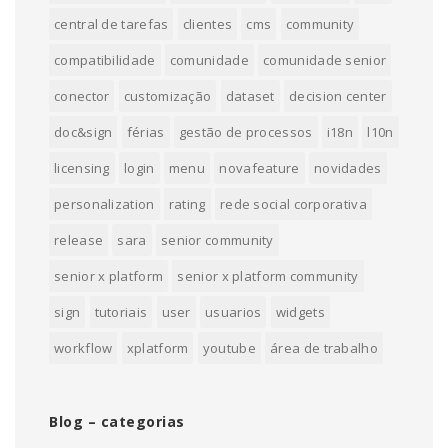
central de tarefas
clientes
cms
community
compatibilidade
comunidade
comunidade senior
conector
customização
dataset
decision center
doc&sign
férias
gestão de processos
i18n
l10n
licensing
login
menu
novafeature
novidades
personalization
rating
rede social corporativa
release
sara
senior community
senior x platform
senior x platform community
sign
tutoriais
user
usuarios
widgets
workflow
xplatform
youtube
área de trabalho
Blog – categorias