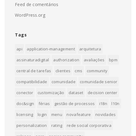
Feed de comentários
WordPress.org
Tags
api
application-management
arquitetura
assinaturadigital
authorization
avaliações
bpm
central de tarefas
clientes
cms
community
compatibilidade
comunidade
comunidade senior
conector
customização
dataset
decision center
doc&sign
férias
gestão de processos
i18n
l10n
licensing
login
menu
novafeature
novidades
personalization
rating
rede social corporativa