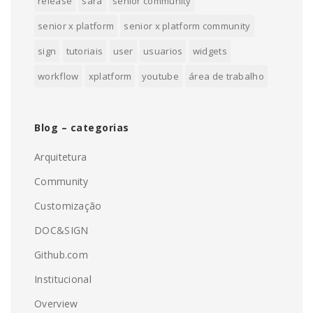
release
sara
senior community
senior x platform
senior x platform community
sign
tutoriais
user
usuarios
widgets
workflow
xplatform
youtube
área de trabalho
Blog – categorias
Arquitetura
Community
Customização
DOC&SIGN
Github.com
Institucional
Overview