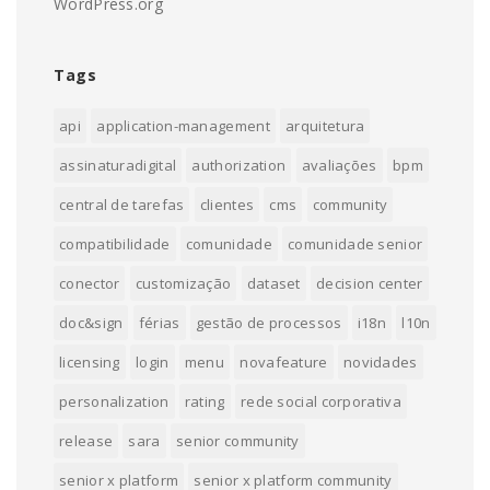
WordPress.org
Tags
api
application-management
arquitetura
assinaturadigital
authorization
avaliações
bpm
central de tarefas
clientes
cms
community
compatibilidade
comunidade
comunidade senior
conector
customização
dataset
decision center
doc&sign
férias
gestão de processos
i18n
l10n
licensing
login
menu
novafeature
novidades
personalization
rating
rede social corporativa
release
sara
senior community
senior x platform
senior x platform community