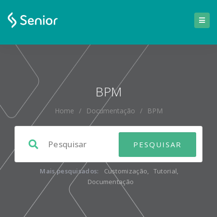
BPM
Home
/
Documentação
/
BPM
Mais pesquisados:
Customização
,
Tutorial
,
Documentação