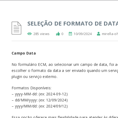
SELEÇÃO DE FORMATO DE DAT
285 views
0
10/09/2024
mirella-o
Campo Data
No formulário ECM, ao selecionar um campo de data, foi a
escolher o formato da data a ser enviado quando um serviç
plugin ou serviço externo.
Formatos Disponíveis:
– yyyy-MM-dd: (ex: 2024-09-12)
– dd/MM/yyyy: (ex: 12/09/2024)
– yyyy/MM/dd: (ex: 2024/09/12)
Essa opção oferece mais flexibilidade para atender às dif